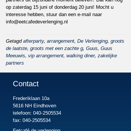
op zaterdag 15 juni of donderdag 20 juni! Mocht u
interesse hebben, stuur dan een e-mail naar
info@eetcafedeverlenging.nl
Getagd
afterparty
,
arrangement
,
De Verlenging
,
groots
de laatste
,
groots met een zachte g
,
Guus
,
Guus
Meeuwis
,
vip arrangement
,
walking diner
,
zakelijke
partners
Contact
Frederiklaan 10a
5616 NH Eindhoven
telefoon: 040-2505534
fax: 040-2505534
Eetcafé de verlenging