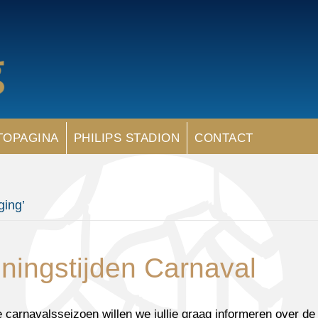
TOPAGINA
PHILIPS STADION
CONTACT
ging’
ingstijden Carnaval
carnavalsseizoen willen we jullie graag informeren over de