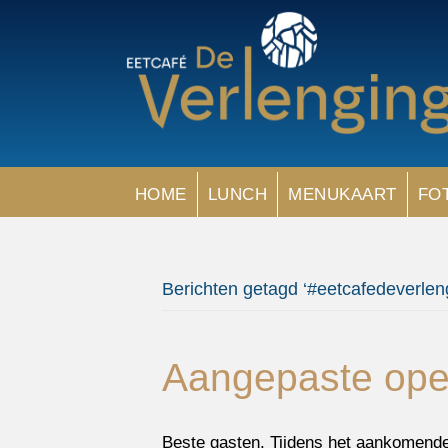
HOME
LUNCH
MENUKAART
FO
Berichten getagd ‘#eetcafedeverlen
Aangepaste open
Beste gasten, Tijdens het aankomende 