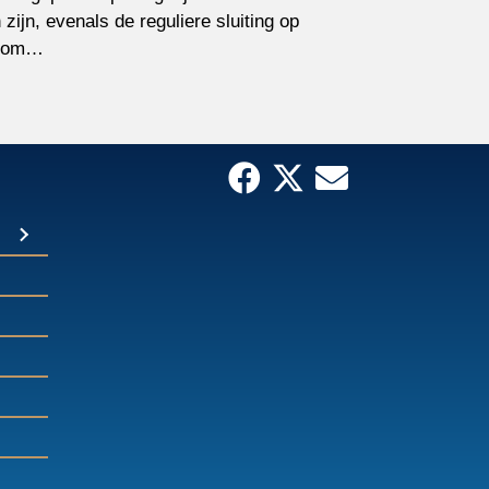
ijn, evenals de reguliere sluiting op
it om…